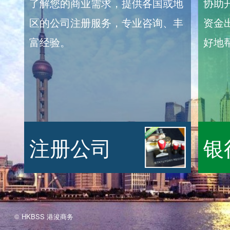
了解您的商业需求，提供各国或地
协助
区的公司注册服务，专业咨询、丰
资金
富经验。
好地
注册公司
银
© HKBSS 港浚商务